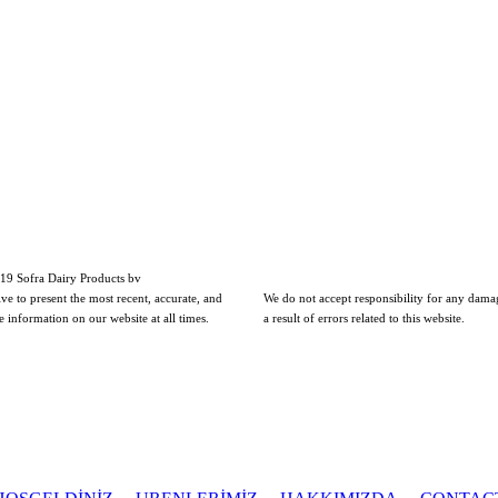
19 Sofra Dairy Products bv
ive to present the most recent, accurate, and
We do not accept responsibility for any dama
le information on our website at all times.
a result of errors
related to this website.