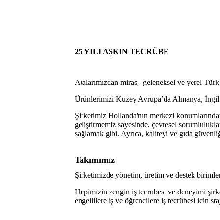
25 YILI AȘKIN TECRÜBE
Atalarımızdan miras, geleneksel ve yerel Türk t
Ürünlerimizi Kuzey Avrupa’da Almanya, İngilt
Şirketimiz Hollanda'nın merkezi konumlarından 
geliştirmemiz sayesinde, çevresel sorumlulukları
sağlamak gibi. Ayrıca, kaliteyi ve gıda güven
Takımımız
Şirketimizde yönetim, üretim ve destek birimleri
Hepimizin zengin iş tecrubesi ve deneyimi şirke
engellilere iş ve öğrencilere iş tecrübesi icin s