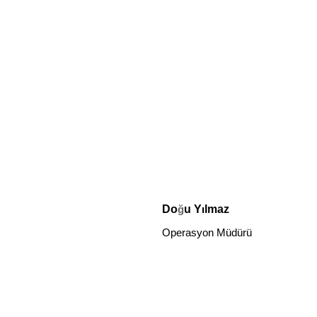
Do
ğ
u Y
ı
lmaz
Operasyon Müdürü