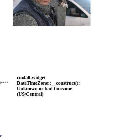
cm4all-widget
ges as
DateTimeZone::__construct():
Unknown or bad timezone
(US/Central)