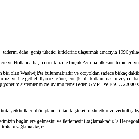
atlarını daha geniş tüketici kitlelerine ulaştırmak amacıyla 1996 yılınd
ere ve Hollanda başta olmak üzere birçok Avrupa ülkesine temin ediyo
biri olan Waalwijk'te bulunmaktadır ve otoyoldan sadece birkaç dakika 
mızı yerine getirebiliyoruz; güneş enerjisinin kullanılmasını veya daha iy
liği yönetim sistemlerimizle uyumu temsil eden GMP+ ve FSCC 22000 ser
miz yetkinliklerini ön planda tutarak, şirketimizin etkin ve verimli çalı
timizin bugünlere gelmesini ve ilerlemesini sağlamaktadır. 's-Hertegonb
taj imkanı sağlamaktayız.