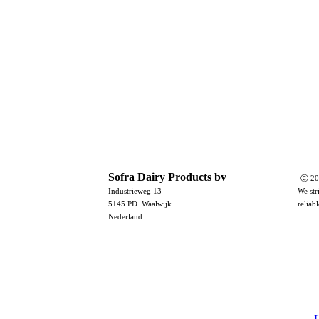
Sofra Dairy Products bv
Ⓒ 20
Industrieweg 13
We str
5145 PD Waalwijk
reliab
Nederland